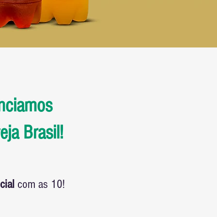
unciamos
ja Brasil!
cial
com as 10!