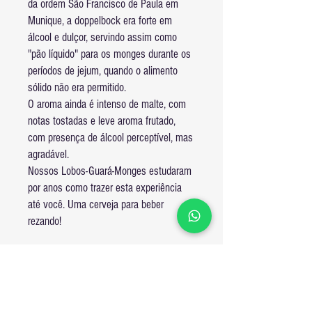
da ordem São Francisco de Paula em
Munique, a doppelbock era forte em
álcool e dulçor, servindo assim como
"pão líquido" para os monges durante os
períodos de jejum, quando o alimento
sólido não era permitido.
O aroma ainda é intenso de malte, com
notas tostadas e leve aroma frutado,
com presença de álcool perceptível, mas
agradável.
Nossos Lobos-Guará-Monges estudaram
por anos como trazer esta experiência
até você. Uma cerveja para beber
rezando!
Ganhe descontos comprando 3 ou 6
unidades.
ABV: 7,6%