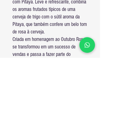
com Pitaya. Leve e refrescante, combina
os aromas frutados típicos de uma
cerveja de trigo com o sútil aroma da
Pitaya, que também confere um belo tom
de rosa à cerveja.
Criada em homenagem ao Outubro Rosa,
se transformou em um sucesso de
vendas e passa a fazer parte do
portifólio da Quatro Poderes.
Ficha Técnica
ABV: 4,9%
Frete
IBU: 12
Frete Padrão:
Pedidos feitos de sábado a terça serão entregues
em 2 dias úteis.
Pedidos feitos de quarta a sexta serão entregues
até o dia seguinte, mas faremos nosso melhor
(61) 97400-9472