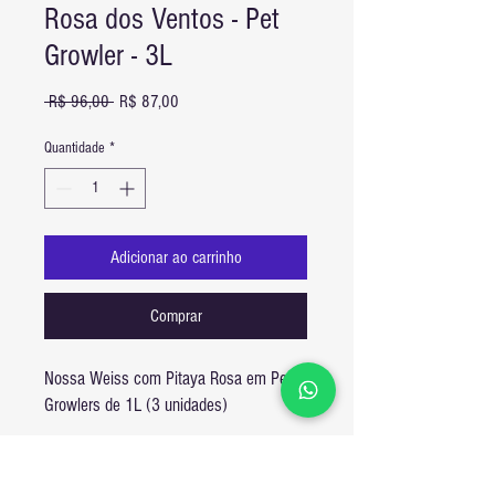
Rosa dos Ventos - Pet
Growler - 3L
Preço
Preço
 R$ 96,00 
R$ 87,00
normal
promocional
Quantidade
*
Adicionar ao carrinho
Comprar
Nossa Weiss com Pitaya Rosa em Pet
Growlers de 1L (3 unidades)
Frete