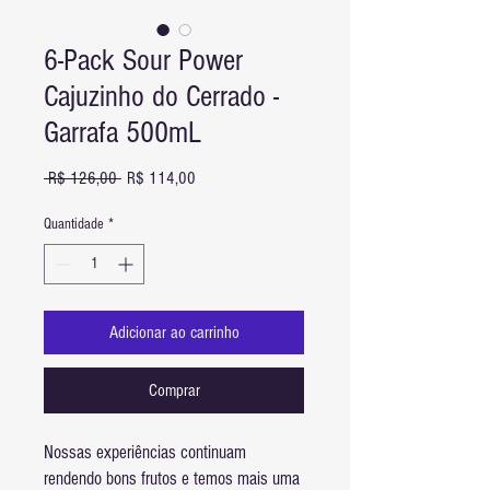
6-Pack Sour Power
Cajuzinho do Cerrado -
Garrafa 500mL
Preço
Preço
 R$ 126,00 
R$ 114,00
normal
promocional
Quantidade
*
Adicionar ao carrinho
Comprar
Nossas experiências continuam
rendendo bons frutos e temos mais uma