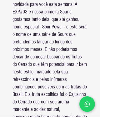
novidade para você esta semana! A
EXP#03 é nossa primeira Sour e
gostamos tanto dela, que até ganhou
nome especial - Sour Power - e este será
o nome de uma série de Sours que
pretendemos lançar ao longo dos
próximos meses. E não poderíamos
deixar de começar buscando os frutos
do Cerrado que têm potencial para ir bem
neste estilo, marcado pela sua
refrescância e pelas inúmeras
combinações possíveis com as frutas do
Brasil. E a fruta escolhida foi o Cajuzinho
do Cerrado que com seu aroma
marcante e acidez natural,
encaixou muito bem nesta cerveja dando
como resultado um perfil de acidez
média bastante agradável. A
efervescência da carbonatação média-