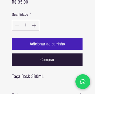
Preço
R$ 35,00
Quantidade
*
Adicionar ao carrinho
Comprar
Taça Bock 380mL
Frete
Frete Padrão:
Pedidos feitos de sábado a terça serão entregues
em 2 dias úteis.
Pedidos feitos de quarta a sexta serão entregues
até o dia seguinte, mas faremos nosso melhor